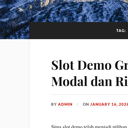
TAG:
Slot Demo Gr
Modal dan Ri
BY
ADMIN
ON
JANUARY 16, 202
Situs slot demo telah menjadi piliha