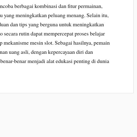
coba berbagai kombinasi dan fitur permainan,
tu yang meningkatkan peluang menang. Selain itu,
nduan dan tips yang berguna untuk meningkatkan
 secara rutin dapat mempercepat proses belajar
mekanisme mesin slot. Sebagai hasilnya, pemain
inan uang asli, dengan kepercayaan diri dan
 benar-benar menjadi alat edukasi penting di dunia