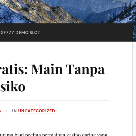
GF777 DEMO SLOT
atis: Main Tanpa
siko
6
IN
UNCATEGORIZED
n utama bagi pecinta permainan kasino daring yang