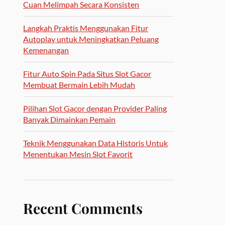
Cuan Melimpah Secara Konsisten
Langkah Praktis Menggunakan Fitur
Autoplay untuk Meningkatkan Peluang
Kemenangan
Fitur Auto Spin Pada Situs Slot Gacor
Membuat Bermain Lebih Mudah
Pilihan Slot Gacor dengan Provider Paling
Banyak Dimainkan Pemain
Teknik Menggunakan Data Historis Untuk
Menentukan Mesin Slot Favorit
Recent Comments