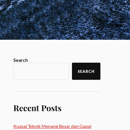
Search
SEARCH
Recent Posts
Kuasai Teknik Menang Besar dan Gapai