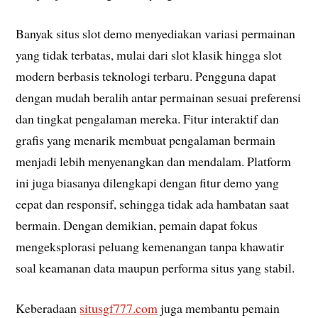
Banyak situs slot demo menyediakan variasi permainan
yang tidak terbatas, mulai dari slot klasik hingga slot
modern berbasis teknologi terbaru. Pengguna dapat
dengan mudah beralih antar permainan sesuai preferensi
dan tingkat pengalaman mereka. Fitur interaktif dan
grafis yang menarik membuat pengalaman bermain
menjadi lebih menyenangkan dan mendalam. Platform
ini juga biasanya dilengkapi dengan fitur demo yang
cepat dan responsif, sehingga tidak ada hambatan saat
bermain. Dengan demikian, pemain dapat fokus
mengeksplorasi peluang kemenangan tanpa khawatir
soal keamanan data maupun performa situs yang stabil.
Keberadaan
situsgf777.com
juga membantu pemain