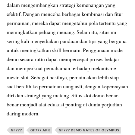
dalam mengembangkan strategi kemenangan yang
efektif. Dengan mencoba berbagai kombinasi dan fitur
permainan, mereka dapat mengetahui pola tertentu yang
meningkatkan peluang menang. Selain itu, situs ini
sering kali menyediakan panduan dan tips yang berguna
untuk meningkatkan skill bermain. Penggunaan mode
demo secara rutin dapat mempercepat proses belajar
dan memperkuat pemahaman terhadap mekanisme
mesin slot. Sebagai hasilnya, pemain akan lebih siap
saat beralih ke permainan uang asli, dengan kepercayaan
diri dan strategi yang matang. Situs slot demo benar-
benar menjadi alat edukasi penting di dunia perjudian
daring modern.
GF777
GF777 APK
GF777 DEMO GATES OF OLYMPUS