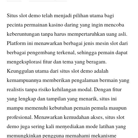
Situs slot demo telah menjadi pilihan utama bagi
pecinta permainan kasino daring yang ingin mencoba
keberuntungan tanpa harus mempertaruhkan uang asli.
Platform ini menawarkan berbagai jenis mesin slot dari
berbagai pengembang terkenal, sehingga pemain dapat
mengeksplorasi fitur dan tema yang beragam.
Keunggulan utama dari situs slot demo adalah
kemampuannya memberikan pengalaman bermain yang
realistis tanpa risiko kehilangan modal. Dengan fitur
yang lengkap dan tampilan yang menarik, situs ini
mampu memenuhi kebutuhan pemain pemula maupun
profesional. Menawarkan kemudahan akses, situs slot
demo juga sering kali menyediakan mode latihan yang
memungkinkan pengguna memahami mekanisme