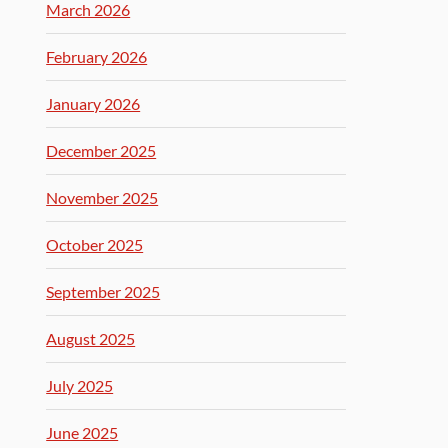
March 2026
February 2026
January 2026
December 2025
November 2025
October 2025
September 2025
August 2025
July 2025
June 2025