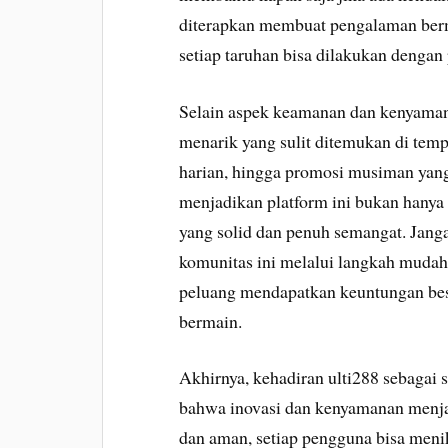
diterapkan membuat pengalaman berm
setiap taruhan bisa dilakukan dengan 
Selain aspek keamanan dan kenyaman
menarik yang sulit ditemukan di temp
harian, hingga promosi musiman yang 
menjadikan platform ini bukan hanya 
yang solid dan penuh semangat. Jan
komunitas ini melalui langkah mudah 
peluang mendapatkan keuntungan besar
bermain.
Akhirnya, kehadiran ulti288 sebagai 
bahwa inovasi dan kenyamanan menjad
dan aman, setiap pengguna bisa men