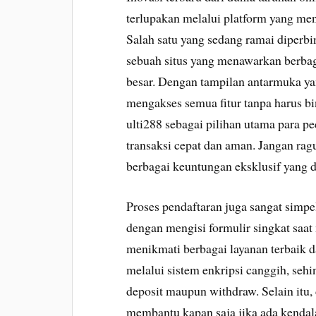
terlupakan melalui platform yang 
Salah satu yang sedang ramai diperbi
sebuah situs yang menawarkan berba
besar. Dengan tampilan antarmuka ya
mengakses semua fitur tanpa harus 
ulti288 sebagai pilihan utama para p
transaksi cepat dan aman. Jangan rag
berbagai keuntungan eksklusif yang 
Proses pendaftaran juga sangat simp
dengan mengisi formulir singkat saa
menikmati berbagai layanan terbaik d
melalui sistem enkripsi canggih, se
deposit maupun withdraw. Selain itu,
membantu kapan saja jika ada kendal