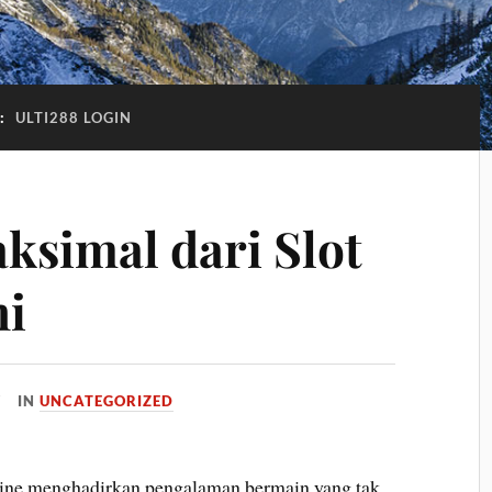
:
ULTI288 LOGIN
ksimal dari Slot
ni
IN
UNCATEGORIZED
online menghadirkan pengalaman bermain yang tak