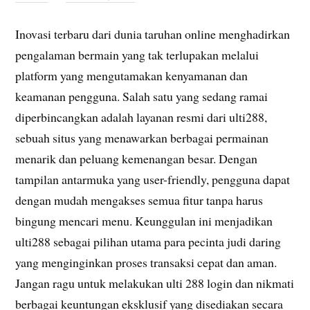
Inovasi terbaru dari dunia taruhan online menghadirkan
pengalaman bermain yang tak terlupakan melalui
platform yang mengutamakan kenyamanan dan
keamanan pengguna. Salah satu yang sedang ramai
diperbincangkan adalah layanan resmi dari ulti288,
sebuah situs yang menawarkan berbagai permainan
menarik dan peluang kemenangan besar. Dengan
tampilan antarmuka yang user-friendly, pengguna dapat
dengan mudah mengakses semua fitur tanpa harus
bingung mencari menu. Keunggulan ini menjadikan
ulti288 sebagai pilihan utama para pecinta judi daring
yang menginginkan proses transaksi cepat dan aman.
Jangan ragu untuk melakukan ulti 288 login dan nikmati
berbagai keuntungan eksklusif yang disediakan secara