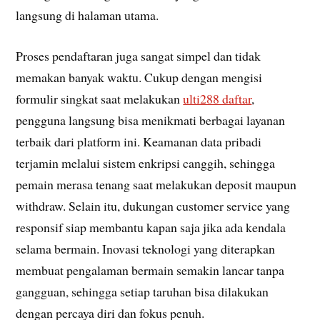
langsung di halaman utama.
Proses pendaftaran juga sangat simpel dan tidak
memakan banyak waktu. Cukup dengan mengisi
formulir singkat saat melakukan
ulti288 daftar
,
pengguna langsung bisa menikmati berbagai layanan
terbaik dari platform ini. Keamanan data pribadi
terjamin melalui sistem enkripsi canggih, sehingga
pemain merasa tenang saat melakukan deposit maupun
withdraw. Selain itu, dukungan customer service yang
responsif siap membantu kapan saja jika ada kendala
selama bermain. Inovasi teknologi yang diterapkan
membuat pengalaman bermain semakin lancar tanpa
gangguan, sehingga setiap taruhan bisa dilakukan
dengan percaya diri dan fokus penuh.