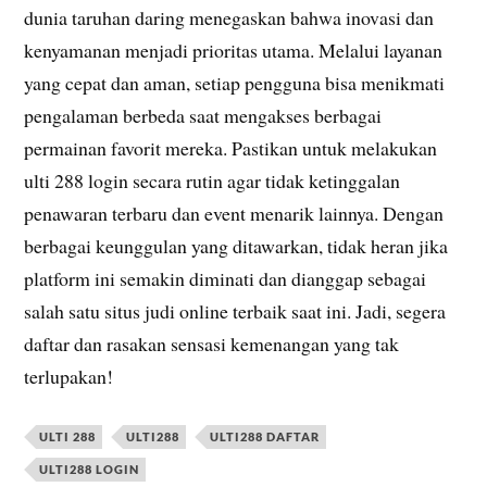
dunia taruhan daring menegaskan bahwa inovasi dan
kenyamanan menjadi prioritas utama. Melalui layanan
yang cepat dan aman, setiap pengguna bisa menikmati
pengalaman berbeda saat mengakses berbagai
permainan favorit mereka. Pastikan untuk melakukan
ulti 288 login secara rutin agar tidak ketinggalan
penawaran terbaru dan event menarik lainnya. Dengan
berbagai keunggulan yang ditawarkan, tidak heran jika
platform ini semakin diminati dan dianggap sebagai
salah satu situs judi online terbaik saat ini. Jadi, segera
daftar dan rasakan sensasi kemenangan yang tak
terlupakan!
ULTI 288
ULTI288
ULTI288 DAFTAR
ULTI288 LOGIN