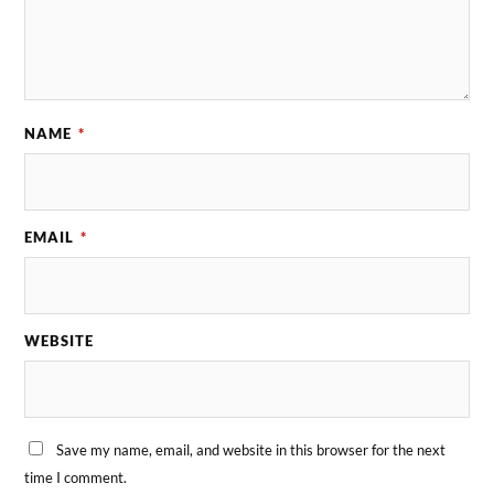
NAME
*
EMAIL
*
WEBSITE
Save my name, email, and website in this browser for the next
time I comment.