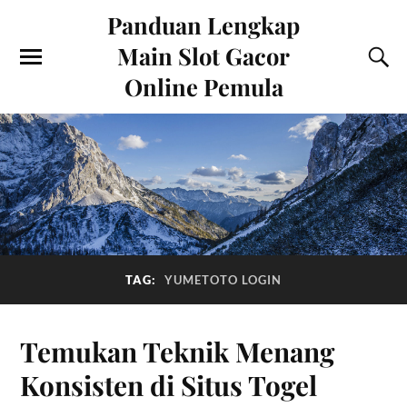
Panduan Lengkap
Main Slot Gacor
Online Pemula
TAG:
YUMETOTO LOGIN
Temukan Teknik Menang
Konsisten di Situs Togel