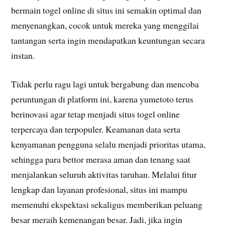
bermain togel online di situs ini semakin optimal dan
menyenangkan, cocok untuk mereka yang menggilai
tantangan serta ingin mendapatkan keuntungan secara
instan.
Tidak perlu ragu lagi untuk bergabung dan mencoba
peruntungan di platform ini, karena yumetoto terus
berinovasi agar tetap menjadi situs togel online
terpercaya dan terpopuler. Keamanan data serta
kenyamanan pengguna selalu menjadi prioritas utama,
sehingga para bettor merasa aman dan tenang saat
menjalankan seluruh aktivitas taruhan. Melalui fitur
lengkap dan layanan profesional, situs ini mampu
memenuhi ekspektasi sekaligus memberikan peluang
besar meraih kemenangan besar. Jadi, jika ingin