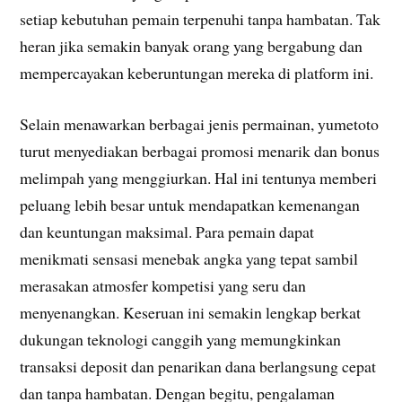
setiap kebutuhan pemain terpenuhi tanpa hambatan. Tak
heran jika semakin banyak orang yang bergabung dan
mempercayakan keberuntungan mereka di platform ini.
Selain menawarkan berbagai jenis permainan, yumetoto
turut menyediakan berbagai promosi menarik dan bonus
melimpah yang menggiurkan. Hal ini tentunya memberi
peluang lebih besar untuk mendapatkan kemenangan
dan keuntungan maksimal. Para pemain dapat
menikmati sensasi menebak angka yang tepat sambil
merasakan atmosfer kompetisi yang seru dan
menyenangkan. Keseruan ini semakin lengkap berkat
dukungan teknologi canggih yang memungkinkan
transaksi deposit dan penarikan dana berlangsung cepat
dan tanpa hambatan. Dengan begitu, pengalaman