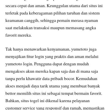
secara cepat dan aman. Keunggulan utama dari situs ini
terletak pada keberagaman pilihan taruhan dan sistem
keamanan canggih, sehingga pemain merasa nyaman
saat melakukan transaksi maupun memasang angka
favorit mereka.
Tak hanya menawarkan kenyamanan, yumetoto juga
menyajikan fitur login yang praktis dan aman melalui
yumetoto login. Pengguna dapat dengan mudah
mengakses akun mereka kapan saja dan di mana saja
tanpa perlu khawatir data pribadi bocor. Kemudahan
akses menjadi daya tarik utama yang membuat banyak
bettor memilih situs ini sebagai tempat bermain favorit.
Bahkan, situs togel ini dikenal karena pelayanan
customer service yang responsif dan ramah, memastikan