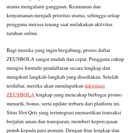
utama mengalami gangguan. Keamanan dan
kenyamanan menjadi prioritas utama, sehingga setiap
pengguna merasa tenang saat melakukan aktivitas
taruhan online.
Bagi mereka yang ingin bergabung, proses daftar
ZEUSBOLA sangat mudah dan cepat. Pengguna cukup
mengisi formulir pendaftaran secara lengkap dan
mengikuti langkah-langkah yang disediakan. Setelah
terdaftar, mereka akan mendapatkan
informasi
ZEUSBOLA
lengkap yang mencakup berbagai promo
menarik, bonus, serta update terbaru dari platform ini.
Situs Slot Qris yang terintegrasi memastikan transaksi
berjalan aman dan transparan, memberi kepercayaan
penuh kepada para pemain. Dengan fitur lengkap dan