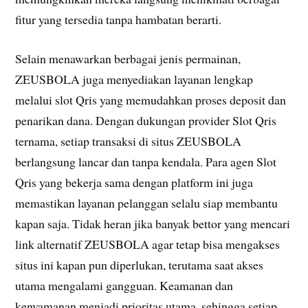
fitur yang tersedia tanpa hambatan berarti.
Selain menawarkan berbagai jenis permainan,
ZEUSBOLA juga menyediakan layanan lengkap
melalui slot Qris yang memudahkan proses deposit dan
penarikan dana. Dengan dukungan provider Slot Qris
ternama, setiap transaksi di situs ZEUSBOLA
berlangsung lancar dan tanpa kendala. Para agen Slot
Qris yang bekerja sama dengan platform ini juga
memastikan layanan pelanggan selalu siap membantu
kapan saja. Tidak heran jika banyak bettor yang mencari
link alternatif ZEUSBOLA agar tetap bisa mengakses
situs ini kapan pun diperlukan, terutama saat akses
utama mengalami gangguan. Keamanan dan
kenyamanan menjadi prioritas utama, sehingga setiap