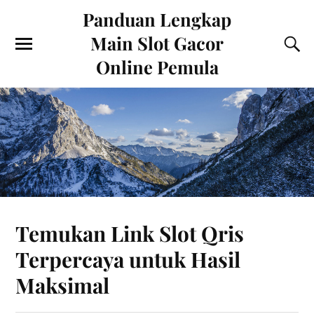
Panduan Lengkap
Main Slot Gacor
Online Pemula
Temukan Link Slot Qris
Terpercaya untuk Hasil
Maksimal