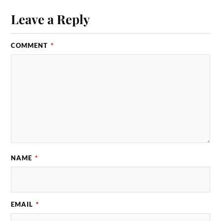
Leave a Reply
COMMENT
*
NAME
*
EMAIL
*