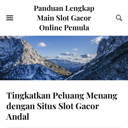
Panduan Lengkap
Main Slot Gacor
Online Pemula
Tingkatkan Peluang Menang
dengan Situs Slot Gacor
Andal