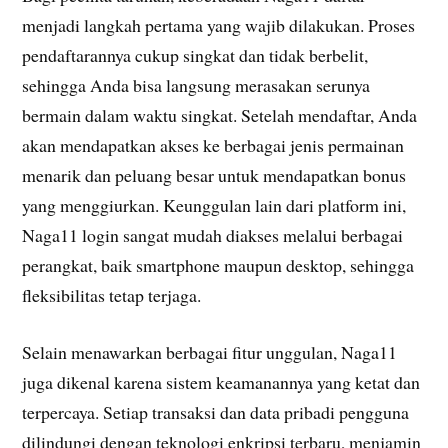
menjadi langkah pertama yang wajib dilakukan. Proses
pendaftarannya cukup singkat dan tidak berbelit,
sehingga Anda bisa langsung merasakan serunya
bermain dalam waktu singkat. Setelah mendaftar, Anda
akan mendapatkan akses ke berbagai jenis permainan
menarik dan peluang besar untuk mendapatkan bonus
yang menggiurkan. Keunggulan lain dari platform ini,
Naga11 login sangat mudah diakses melalui berbagai
perangkat, baik smartphone maupun desktop, sehingga
fleksibilitas tetap terjaga.
Selain menawarkan berbagai fitur unggulan, Naga11
juga dikenal karena sistem keamanannya yang ketat dan
terpercaya. Setiap transaksi dan data pribadi pengguna
dilindungi dengan teknologi enkripsi terbaru, menjamin