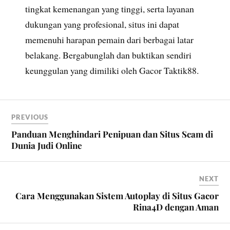
tingkat kemenangan yang tinggi, serta layanan
dukungan yang profesional, situs ini dapat
memenuhi harapan pemain dari berbagai latar
belakang. Bergabunglah dan buktikan sendiri
keunggulan yang dimiliki oleh Gacor Taktik88.
PREVIOUS
Panduan Menghindari Penipuan dan Situs Scam di
Dunia Judi Online
NEXT
Cara Menggunakan Sistem Autoplay di Situs Gacor
Rina4D dengan Aman