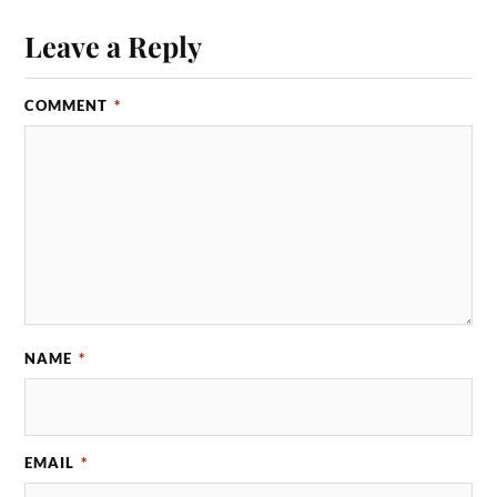
Leave a Reply
COMMENT
*
NAME
*
EMAIL
*