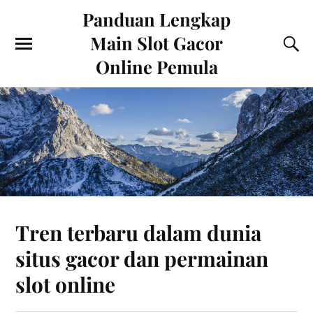
Panduan Lengkap
Main Slot Gacor
Online Pemula
Tren terbaru dalam dunia
situs gacor dan permainan
slot online