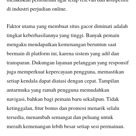
di industri perjudian online.
Faktor utama yang membuat situs gacor diminati adalah
tingkat keberhasilannya yang tinggi. Banyak pemain
mengaku mendapatkan kemenangan beruntun saat
bermain di platform ini, karena sistem yang adil dan
transparan. Dukungan layanan pelanggan yang responsif
juga memperkuat kepercayaan pengguna, memastikan
setiap kendala dapat diatasi dengan cepat. Tampilan
antarmuka yang ramah pengguna memudahkan
navigasi, bahkan bagi pemain baru sekalipun. Tidak
ketinggalan, fitur bonus dan promosi menarik selalu
tersedia, menambah semangat dan peluang untuk
meraih kemenangan lebih besar setiap sesi permainan.