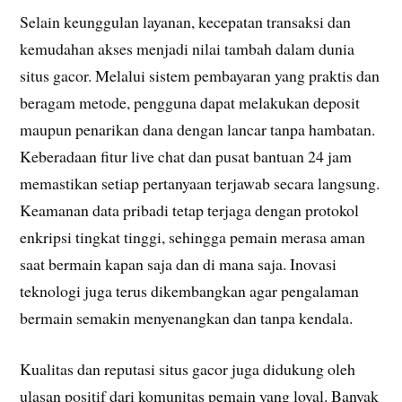
Selain keunggulan layanan, kecepatan transaksi dan
kemudahan akses menjadi nilai tambah dalam dunia
situs gacor. Melalui sistem pembayaran yang praktis dan
beragam metode, pengguna dapat melakukan deposit
maupun penarikan dana dengan lancar tanpa hambatan.
Keberadaan fitur live chat dan pusat bantuan 24 jam
memastikan setiap pertanyaan terjawab secara langsung.
Keamanan data pribadi tetap terjaga dengan protokol
enkripsi tingkat tinggi, sehingga pemain merasa aman
saat bermain kapan saja dan di mana saja. Inovasi
teknologi juga terus dikembangkan agar pengalaman
bermain semakin menyenangkan dan tanpa kendala.
Kualitas dan reputasi situs gacor juga didukung oleh
ulasan positif dari komunitas pemain yang loyal. Banyak