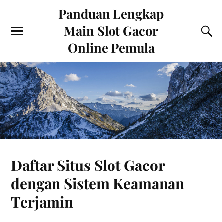
Panduan Lengkap
Main Slot Gacor
Online Pemula
Daftar Situs Slot Gacor
dengan Sistem Keamanan
Terjamin