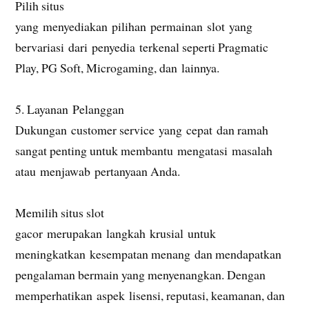
Pilih situs
yang menyediakan pilihan permainan slot yang
bervariasi dari penyedia terkenal seperti Pragmatic
Play, PG Soft, Microgaming, dan lainnya.
5. Layanan Pelanggan
Dukungan customer service yang cepat dan ramah
sangat penting untuk membantu mengatasi masalah
atau menjawab pertanyaan Anda.
Memilih situs slot
gacor merupakan langkah krusial untuk
meningkatkan kesempatan menang dan mendapatkan
pengalaman bermain yang menyenangkan. Dengan
memperhatikan aspek lisensi, reputasi, keamanan, dan