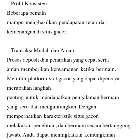
– Profit Konsisten
Beberapa pemain
mampu menghasilkan pendapatan tetap dari
kemenangan di situs gacor.
– Transaksi Mudah dan Aman
Proses deposit dan penarikan yang cepat serta
aman memberikan kenyamanan ketika bermain.
Memilih platform slot gacor yang dapat dipercaya
merupakan langkah
penting untuk mendapatkan pengalaman bermain
yang seru dan menguntungkan. Dengan
memperhatikan karakteristik situs gacor,
melakukan penelitian, dan bermain secara bertanggung
jawab, Anda dapat meningkatkan kemungkinan