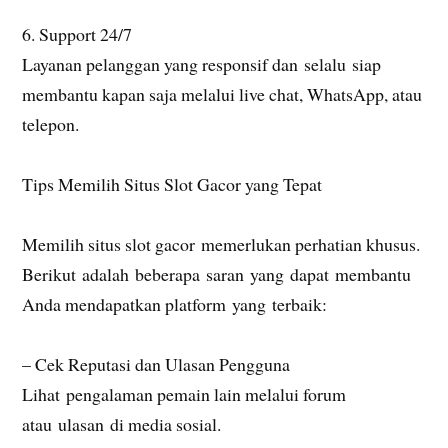
6. Support 24/7
Layanan pelanggan yang responsif dan selalu siap
membantu kapan saja melalui live chat, WhatsApp, atau
telepon.
Tips Memilih Situs Slot Gacor yang Tepat
Memilih situs slot gacor memerlukan perhatian khusus.
Berikut adalah beberapa saran yang dapat membantu
Anda mendapatkan platform yang terbaik:
– Cek Reputasi dan Ulasan Pengguna
Lihat pengalaman pemain lain melalui forum
atau ulasan di media sosial.