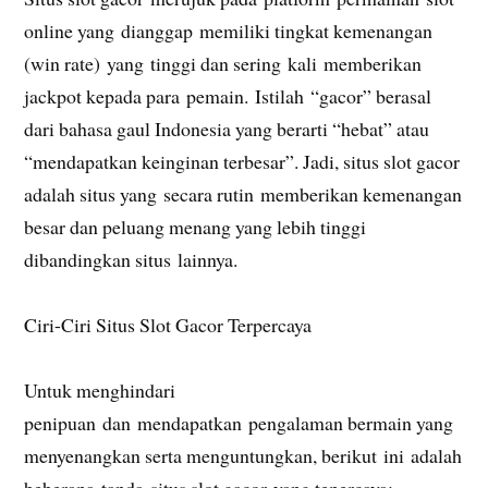
online yang dianggap memiliki tingkat kemenangan
(win rate) yang tinggi dan sering kali memberikan
jackpot kepada para pemain. Istilah “gacor” berasal
dari bahasa gaul Indonesia yang berarti “hebat” atau
“mendapatkan keinginan terbesar”. Jadi, situs slot gacor
adalah situs yang secara rutin memberikan kemenangan
besar dan peluang menang yang lebih tinggi
dibandingkan situs lainnya.
Ciri-Ciri Situs Slot Gacor Terpercaya
Untuk menghindari
penipuan dan mendapatkan pengalaman bermain yang
menyenangkan serta menguntungkan, berikut ini adalah