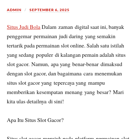
ADMIN
SEPTEMBER 6, 2025
Situs Judi Bola
Dalam zaman digital saat ini, banyak
penggemar permainan judi daring yang semakin
tertarik pada permainan slot online. Salah satu istilah
yang sedang populer di kalangan pemain adalah situs
slot gacor. Namun, apa yang benar-benar dimaksud
dengan slot gacor, dan bagaimana cara menemukan
situs slot gacor yang tepercaya yang mampu
memberikan kesempatan menang yang besar? Mari
kita ulas detailnya di sini!
Apa Itu Situs Slot Gacor?
Situs slot gacor merujuk pada platform permainan slot