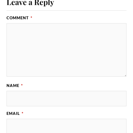
Leave a Reply
COMMENT
*
NAME
*
EMAIL
*