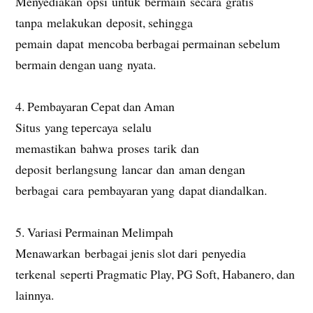
Menyediakan opsi untuk bermain secara gratis
tanpa melakukan deposit, sehingga
pemain dapat mencoba berbagai permainan sebelum
bermain dengan uang nyata.
4. Pembayaran Cepat dan Aman
Situs yang tepercaya selalu
memastikan bahwa proses tarik dan
deposit berlangsung lancar dan aman dengan
berbagai cara pembayaran yang dapat diandalkan.
5. Variasi Permainan Melimpah
Menawarkan berbagai jenis slot dari penyedia
terkenal seperti Pragmatic Play, PG Soft, Habanero, dan
lainnya.