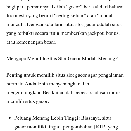
bagi para pemainnya. Istilah “gacor” berasal dari bahasa
Indonesia yang berarti “sering keluar” atau “mudah
muncul”. Dengan kata lain, situs slot gacor adalah situs
yang terbukti secara rutin memberikan jackpot, bonus,
atau kemenangan besar.
Mengapa Memilih Situs Slot Gacor Mudah Menang?
Penting untuk memilih situs slot gacor agar pengalaman
bermain Anda lebih menyenangkan dan
menguntungkan. Berikut adalah beberapa alasan untuk
memilih situs gacor:
Peluang Menang Lebih Tinggi: Biasanya, situs
gacor memiliki tingkat pengembalian (RTP) yang