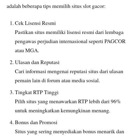
adalah beberapa tips memilih situs slot gacor:
Cek Lisensi Resmi
Pastikan situs memiliki lisensi resmi dari lembaga
pengawas perjudian internasional seperti PAGCOR
atau MGA.
Ulasan dan Reputasi
Cari informasi mengenai reputasi situs dari ulasan
pemain lain di forum atau media sosial.
Tingkat RTP Tinggi
Pilih situs yang menawarkan RTP lebih dari 96%
untuk meningkatkan kemungkinan menang.
Bonus dan Promosi
Situs yang sering menyediakan bonus menarik dan