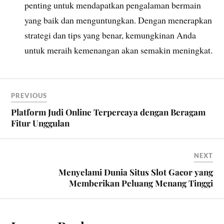
penting untuk mendapatkan pengalaman bermain
yang baik dan menguntungkan. Dengan menerapkan
strategi dan tips yang benar, kemungkinan Anda
untuk meraih kemenangan akan semakin meningkat.
PREVIOUS
Platform Judi Online Terpercaya dengan Beragam
Fitur Unggulan
NEXT
Menyelami Dunia Situs Slot Gacor yang
Memberikan Peluang Menang Tinggi