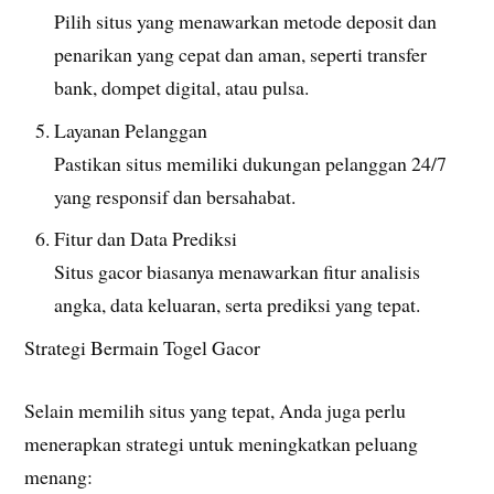
Pilih situs yang menawarkan metode deposit dan
penarikan yang cepat dan aman, seperti transfer
bank, dompet digital, atau pulsa.
Layanan Pelanggan
Pastikan situs memiliki dukungan pelanggan 24/7
yang responsif dan bersahabat.
Fitur dan Data Prediksi
Situs gacor biasanya menawarkan fitur analisis
angka, data keluaran, serta prediksi yang tepat.
Strategi Bermain Togel Gacor
Selain memilih situs yang tepat, Anda juga perlu
menerapkan strategi untuk meningkatkan peluang
menang: