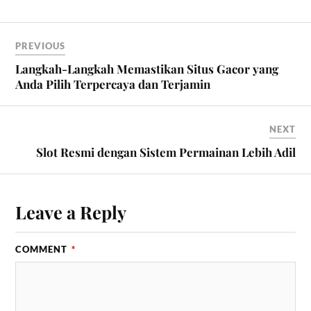
PREVIOUS
Langkah-Langkah Memastikan Situs Gacor yang
Anda Pilih Terpercaya dan Terjamin
NEXT
Slot Resmi dengan Sistem Permainan Lebih Adil
Leave a Reply
COMMENT
*