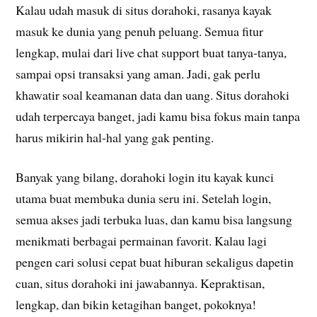
Kalau udah masuk di situs dorahoki, rasanya kayak
masuk ke dunia yang penuh peluang. Semua fitur
lengkap, mulai dari live chat support buat tanya-tanya,
sampai opsi transaksi yang aman. Jadi, gak perlu
khawatir soal keamanan data dan uang. Situs dorahoki
udah terpercaya banget, jadi kamu bisa fokus main tanpa
harus mikirin hal-hal yang gak penting.
Banyak yang bilang, dorahoki login itu kayak kunci
utama buat membuka dunia seru ini. Setelah login,
semua akses jadi terbuka luas, dan kamu bisa langsung
menikmati berbagai permainan favorit. Kalau lagi
pengen cari solusi cepat buat hiburan sekaligus dapetin
cuan, situs dorahoki ini jawabannya. Kepraktisan,
lengkap, dan bikin ketagihan banget, pokoknya!