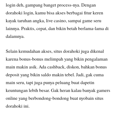
login deh, gampang banget process-nya. Dengan
dorahoki login, kamu bisa akses berbagai fitur keren
kayak taruhan angka, live casino, sampai game seru
lainnya. Praktis, cepat, dan bikin betah berlama-lama di
dalamnya.
Selain kemudahan akses, situs dorahoki juga dikenal
karena bonus-bonus melimpah yang bikin pengalaman
main makin asik. Ada cashback, diskon, bahkan bonus
deposit yang bikin saldo makin tebel. Jadi, gak cuma
main seru, tapi juga punya peluang buat dapetin
keuntungan lebih besar. Gak heran kalau banyak gamers
online yang berbondong-bondong buat nyobain situs
dorahoki ini.