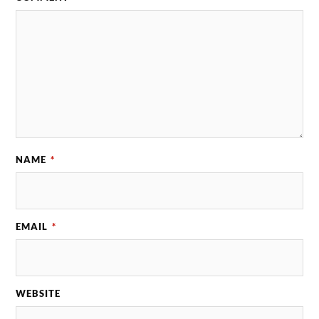
NAME
*
EMAIL
*
WEBSITE