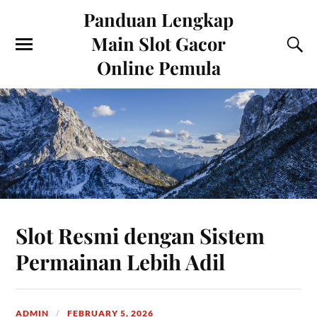
Panduan Lengkap
Main Slot Gacor
Online Pemula
Slot Resmi dengan Sistem
Permainan Lebih Adil
ADMIN
FEBRUARY 5, 2026