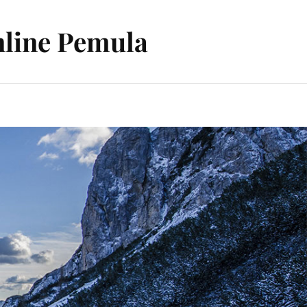
nline Pemula