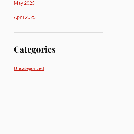
May 2025
April 2025
Categories
Uncategorized