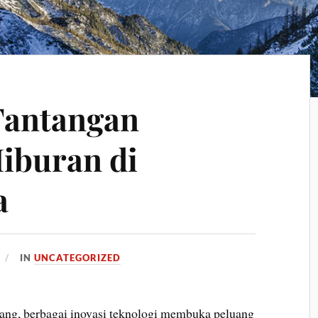
Tantangan
Hiburan di
a
IN
UNCATEGORIZED
bang, berbagai inovasi teknologi membuka peluang