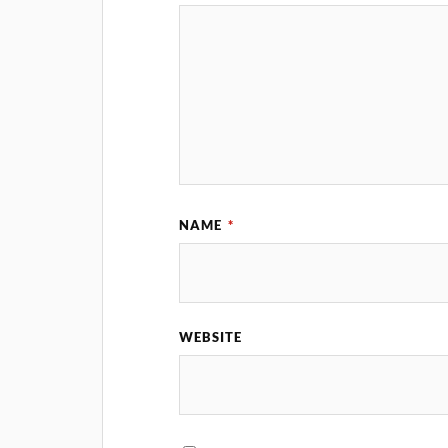
NAME
*
WEBSITE