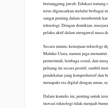
bertanggung jawab. Edukasi tentang ri
terus digencarkan melalui berbagai m
sangat penting dalam membentuk karak
teknologi. Dengan demikian, masyarak
pelaku aktif dalam mengawal masa de
Secara umum, kemajuan teknologi di
Maluku Utara, namun juga menuntut 
pemerintah, lembaga sosial, dan mas
peluang ini secara positif, sambil m
pendekatan yang komprehensif dan be
menapaki era digital dengan aman, se
Dalam konteks ini, penting untuk te
inovasi teknologi tidak menjadi bum