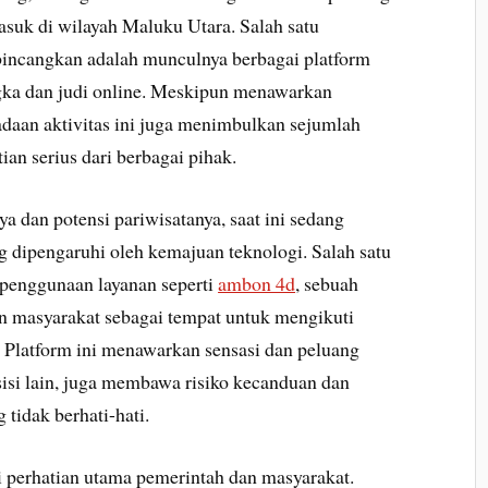
asuk di wilayah Maluku Utara. Salah satu
incangkan adalah munculnya berbagai platform
ngka dan judi online. Meskipun menawarkan
daan aktivitas ini juga menimbulkan sejumlah
an serius dari berbagai pihak.
 dan potensi pariwisatanya, saat ini sedang
dipengaruhi oleh kemajuan teknologi. Salah satu
 penggunaan layanan seperti
ambon 4d
, sebuah
an masyarakat sebagai tempat untuk mengikuti
. Platform ini menawarkan sensasi dan peluang
isi lain, juga membawa risiko kecanduan dan
 tidak berhati-hati.
i perhatian utama pemerintah dan masyarakat.