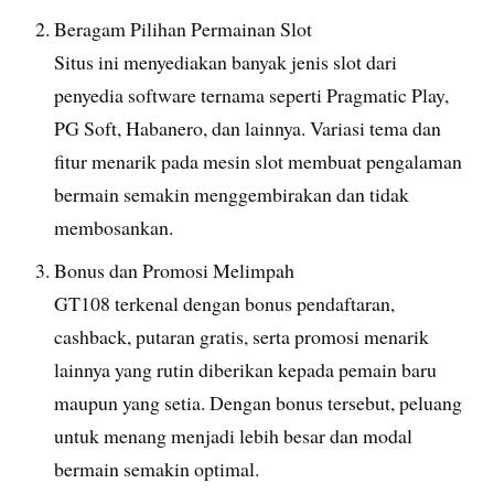
Beragam Pilihan Permainan Slot
Situs ini menyediakan banyak jenis slot dari
penyedia software ternama seperti Pragmatic Play,
PG Soft, Habanero, dan lainnya. Variasi tema dan
fitur menarik pada mesin slot membuat pengalaman
bermain semakin menggembirakan dan tidak
membosankan.
Bonus dan Promosi Melimpah
GT108 terkenal dengan bonus pendaftaran,
cashback, putaran gratis, serta promosi menarik
lainnya yang rutin diberikan kepada pemain baru
maupun yang setia. Dengan bonus tersebut, peluang
untuk menang menjadi lebih besar dan modal
bermain semakin optimal.