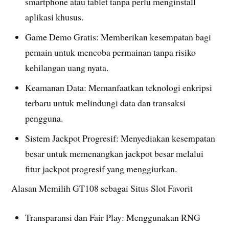
smartphone atau tablet tanpa perlu menginstall
aplikasi khusus.
Game Demo Gratis: Memberikan kesempatan bagi
pemain untuk mencoba permainan tanpa risiko
kehilangan uang nyata.
Keamanan Data: Memanfaatkan teknologi enkripsi
terbaru untuk melindungi data dan transaksi
pengguna.
Sistem Jackpot Progresif: Menyediakan kesempatan
besar untuk memenangkan jackpot besar melalui
fitur jackpot progresif yang menggiurkan.
Alasan Memilih GT108 sebagai Situs Slot Favorit
Transparansi dan Fair Play: Menggunakan RNG