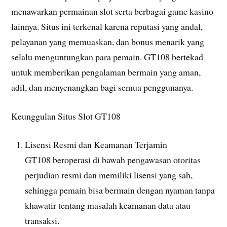
menawarkan permainan slot serta berbagai game kasino
lainnya. Situs ini terkenal karena reputasi yang andal,
pelayanan yang memuaskan, dan bonus menarik yang
selalu menguntungkan para pemain. GT108 bertekad
untuk memberikan pengalaman bermain yang aman,
adil, dan menyenangkan bagi semua penggunanya.
Keunggulan Situs Slot GT108
Lisensi Resmi dan Keamanan Terjamin
GT108 beroperasi di bawah pengawasan otoritas
perjudian resmi dan memiliki lisensi yang sah,
sehingga pemain bisa bermain dengan nyaman tanpa
khawatir tentang masalah keamanan data atau
transaksi.