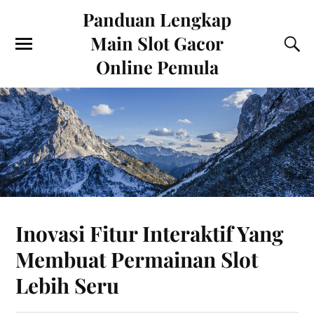
Panduan Lengkap
Main Slot Gacor
Online Pemula
Inovasi Fitur Interaktif Yang
Membuat Permainan Slot
Lebih Seru