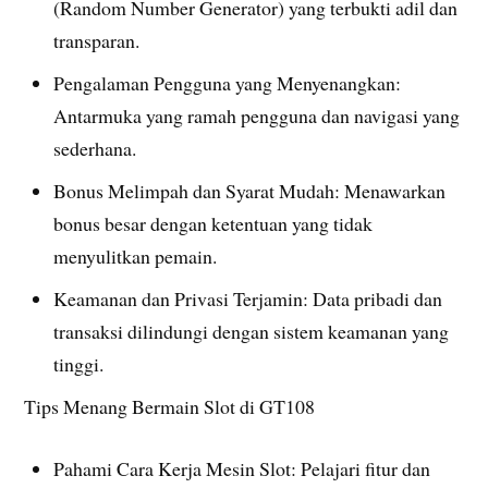
(Random Number Generator) yang terbukti adil dan
transparan.
Pengalaman Pengguna yang Menyenangkan:
Antarmuka yang ramah pengguna dan navigasi yang
sederhana.
Bonus Melimpah dan Syarat Mudah: Menawarkan
bonus besar dengan ketentuan yang tidak
menyulitkan pemain.
Keamanan dan Privasi Terjamin: Data pribadi dan
transaksi dilindungi dengan sistem keamanan yang
tinggi.
Tips Menang Bermain Slot di GT108
Pahami Cara Kerja Mesin Slot: Pelajari fitur dan