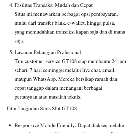
Fasilitas Transaksi Mudah dan Cepat
Situs ini menawarkan berbagai opsi pembayaran,
mulai dari transfer bank, e-wallet, hingga pulsa,
yang memudahkan transaksi kapan saja dan di mana
saja.
Layanan Pelanggan Profesional
Tim customer service GT108 siap membantu 24 jam
sehari, 7 hari seminggu melalui live chat, email,
maupun WhatsApp. Mereka bersikap ramah dan
cepat tanggap dalam menangani berbagai
pertanyaan atau masalah teknis.
Fitur Unggulan Situs Slot GT108
Responsive Mobile Friendly: Dapat diakses melalui