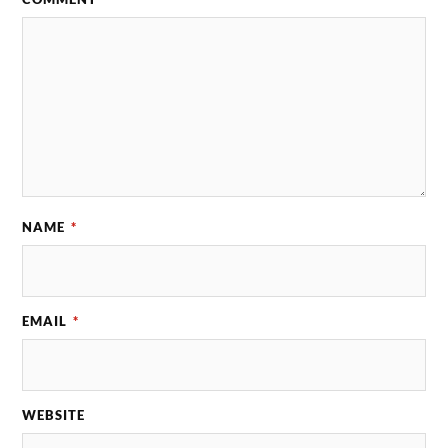
NAME
*
EMAIL
*
WEBSITE