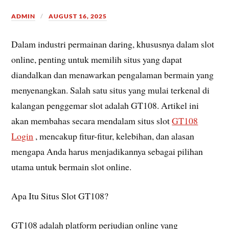
ADMIN
AUGUST 16, 2025
Dalam industri permainan daring, khususnya dalam slot
online, penting untuk memilih situs yang dapat
diandalkan dan menawarkan pengalaman bermain yang
menyenangkan. Salah satu situs yang mulai terkenal di
kalangan penggemar slot adalah GT108. Artikel ini
akan membahas secara mendalam situs slot
GT108
Login
, mencakup fitur-fitur, kelebihan, dan alasan
mengapa Anda harus menjadikannya sebagai pilihan
utama untuk bermain slot online.
Apa Itu Situs Slot GT108?
GT108 adalah platform perjudian online yang