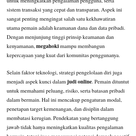
untuk meningkatkan pengalaman pengguna, serta
sistem transaksi yang cepat dan transparan. Aspek ini
sangat penting mengingat salah satu kekhawatiran
utama pemain adalah keamanan dana dan data pribadi.
Dengan menjunjung tinggi prinsip keamanan dan
megahoki
kenyamanan,
mampu membangun
kepercayaan yang kuat dari komunitas penggunanya.
Selain faktor teknologi, strategi pengelolaan diri juga
judi online
menjadi aspek kunci dalam
. Pemain dituntut
untuk memahami peluang, risiko, serta batasan pribadi
dalam bermain. Hal ini mencakup pengaturan modal,
penetapan target kemenangan, dan disiplin dalam
membatasi kerugian. Pendekatan yang bertanggung
jawab tidak hanya meningkatkan kualitas pengalaman
bermain, tetapi juga mengurangi potensi dampak negatif