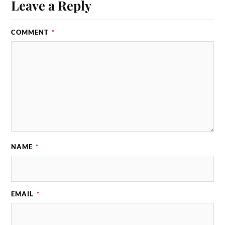
Leave a Reply
COMMENT
*
NAME
*
EMAIL
*