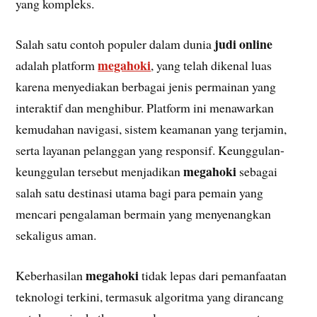
yang kompleks.
judi online
Salah satu contoh populer dalam dunia
megahoki
adalah platform
, yang telah dikenal luas
karena menyediakan berbagai jenis permainan yang
interaktif dan menghibur. Platform ini menawarkan
kemudahan navigasi, sistem keamanan yang terjamin,
serta layanan pelanggan yang responsif. Keunggulan-
megahoki
keunggulan tersebut menjadikan
sebagai
salah satu destinasi utama bagi para pemain yang
mencari pengalaman bermain yang menyenangkan
sekaligus aman.
megahoki
Keberhasilan
tidak lepas dari pemanfaatan
teknologi terkini, termasuk algoritma yang dirancang