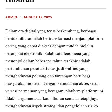
ADMIN
AUGUST 15, 2025
Dalam era digital yang terus berkembang, berbagai
bentuk hiburan telah bertransformasi menjadi platform
daring yang dapat diakses dengan mudah melalui
perangkat elektronik. Salah satu fenomena yang
menonjol dalam beberapa tahun terakhir adalah
judi online
pertumbuhan pesat aktivitas
, yang
menghadirkan peluang dan tantangan baru bagi
masyarakat modern. Dengan kemudahan akses serta
variasi permainan yang beragam, platform-platform ini
tidak hanya menawarkan hiburan semata, tetapi juga
menghadirkan aspek strategi dan pengelolaan risiko