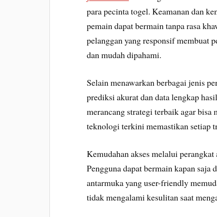
para pecinta togel. Keamanan dan ke
pemain dapat bermain tanpa rasa khaw
pelanggan yang responsif membuat 
dan mudah dipahami.
Selain menawarkan berbagai jenis pe
prediksi akurat dan data lengkap has
merancang strategi terbaik agar bi
teknologi terkini memastikan setiap t
Kemudahan akses melalui perangkat a
Pengguna dapat bermain kapan saja d
antarmuka yang user-friendly memuda
tidak mengalami kesulitan saat menga