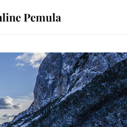
nline Pemula