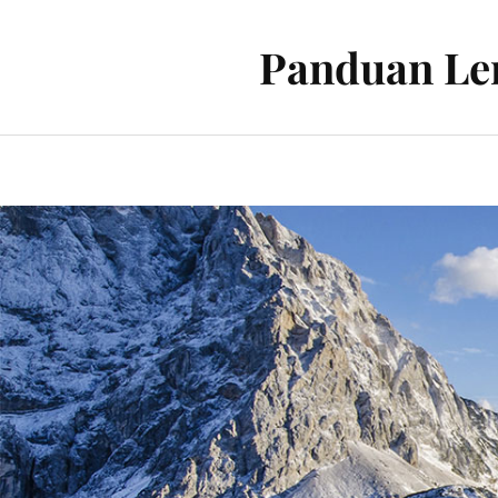
Panduan Len