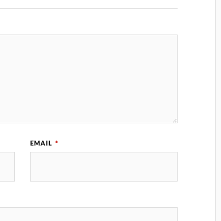
EMAIL
*