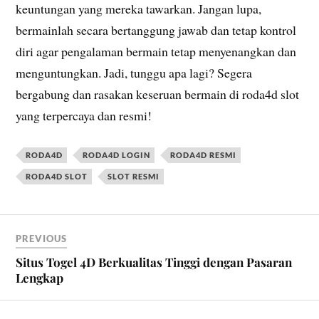
keuntungan yang mereka tawarkan. Jangan lupa,
bermainlah secara bertanggung jawab dan tetap kontrol
diri agar pengalaman bermain tetap menyenangkan dan
menguntungkan. Jadi, tunggu apa lagi? Segera
bergabung dan rasakan keseruan bermain di roda4d slot
yang terpercaya dan resmi!
RODA4D
RODA4D LOGIN
RODA4D RESMI
RODA4D SLOT
SLOT RESMI
PREVIOUS
Situs Togel 4D Berkualitas Tinggi dengan Pasaran
Lengkap