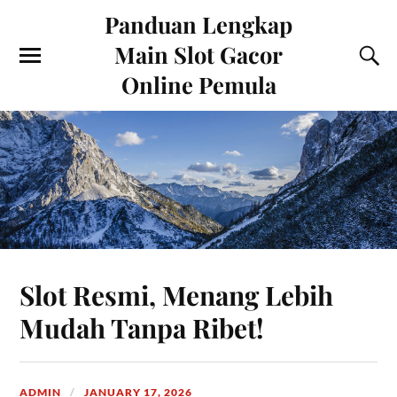
Panduan Lengkap
Main Slot Gacor
Online Pemula
Slot Resmi, Menang Lebih
Mudah Tanpa Ribet!
ADMIN
JANUARY 17, 2026