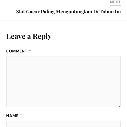
NEXT
Slot Gacor Paling Menguntungkan Di Tahun Ini
Leave a Reply
COMMENT
*
NAME
*