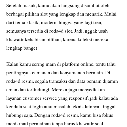
Setelah masuk, kamu akan langsung disambut oleh
berbagai pilihan slot yang lengkap dan menarik. Mulai
dari tema klasik, modern, hingga yang lagi tren,
semuanya tersedia di roda4d slot. Jadi, nggak usah
khawatir kehabisan pilihan, karena koleksi mereka
lengkap banget!
Kalau kamu sering main di platform online, tentu tahu
pentingnya keamanan dan kenyamanan bermain. Di
roda4d resmi, segala transaksi dan data pemain dijamin
aman dan terlindungi. Mereka juga menyediakan
layanan customer service yang responsif, jadi kalau ada
kendala saat login atau masalah teknis lainnya, tinggal
hubungi saja. Dengan roda4d resmi, kamu bisa fokus
menikmati permainan tanpa harus khawatir soal