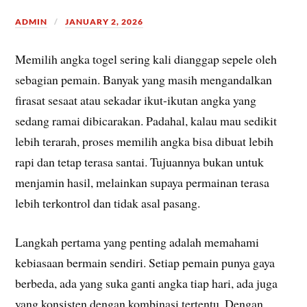
ADMIN
JANUARY 2, 2026
Memilih angka togel sering kali dianggap sepele oleh
sebagian pemain. Banyak yang masih mengandalkan
firasat sesaat atau sekadar ikut-ikutan angka yang
sedang ramai dibicarakan. Padahal, kalau mau sedikit
lebih terarah, proses memilih angka bisa dibuat lebih
rapi dan tetap terasa santai. Tujuannya bukan untuk
menjamin hasil, melainkan supaya permainan terasa
lebih terkontrol dan tidak asal pasang.
Langkah pertama yang penting adalah memahami
kebiasaan bermain sendiri. Setiap pemain punya gaya
berbeda, ada yang suka ganti angka tiap hari, ada juga
yang konsisten dengan kombinasi tertentu. Dengan